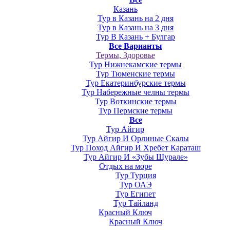
Казань
Тур в Казань на 2 дня
Тур в Казань на 3 дня
Тур В Казань + Булгар
Все Варианты
Термы, Здоровье
Тур Нижнекамские термы
Тур Тюменские термы
Тур Екатеринбурские термы
Тур Набережные челны термы
Тур Воткинские термы
Тур Пермские термы
Все
Тур Айгир
Тур Айгир И Орлиные Скалы
Тур Поход Айгир И Хребет Караташ
Тур Айгир И «Зубы Шурале»
Отдых на море
Тур Турция
Тур ОАЭ
Тур Египет
Тур Тайланд
Красный Ключ
Красный Ключ