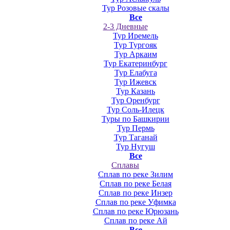
Тур Розовые скалы
Все
2-3 Дневные
Тур Иремель
Тур Тургояк
Тур Аркаим
Тур Екатеринбург
Тур Елабуга
Тур Ижевск
Тур Казань
Тур Оренбург
Тур Соль-Илецк
Туры по Башкирии
Тур Пермь
Тур Таганай
Тур Нугуш
Все
Сплавы
Сплав по реке Зилим
Сплав по реке Белая
Сплав по реке Инзер
Сплав по реке Уфимка
Сплав по реке Юрюзань
Сплав по реке Ай
Все