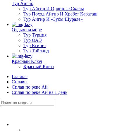
Тур Айгир
Тур Айгир И Орлиные Скалы
Тур Поход Айгир И Хребет Караташ
Тур Айгир И «Зубы Шурале»
Отдых на море
Тур Турция
Тур ОАЭ
Тур Египет
Тур Тайланд
Красный Ключ
Красный Ключ
Главная
Сплавы
Сплав по реке Ай
Сплав по реке Ай на 1 день