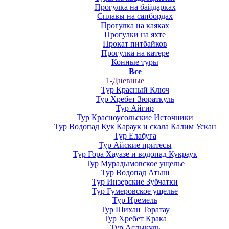
Прогулка на байдарках
Сплавы на сапбордах
Прогулка на каяках
Прогулки на яхте
Прокат питбайков
Прогулка на катере
Конные туры
Все
1-Дневные
Тур Красный Ключ
Тур Хребет Зюраткуль
Тур Айгир
Тур Красноусольские Источники
Тур Водопад Кук Караук и скала Калим Ускан
Тур Елабуга
Тур Айские притесы
Тур Гора Хауазе и водопад Кукраук
Тур Мурадымовское ущелье
Тур Водопад Атыш
Тур Инзерские Зубчатки
Тур Гумеровское ущелье
Тур Иремель
Тур Шихан Торатау
Тур Хребет Крака
Тур Аслыкуль