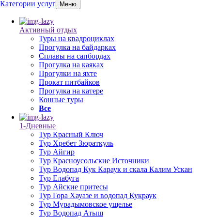
Категории услуг
Меню
Активный отдых
Туры на квадроциклах
Прогулка на байдарках
Сплавы на сапбордах
Прогулка на каяках
Прогулки на яхте
Прокат питбайков
Прогулка на катере
Конные туры
Все
1-Дневные
Тур Красный Ключ
Тур Хребет Зюраткуль
Тур Айгир
Тур Красноусольские Источники
Тур Водопад Кук Караук и скала Калим Ускан
Тур Елабуга
Тур Айские притесы
Тур Гора Хауазе и водопад Кукраук
Тур Мурадымовское ущелье
Тур Водопад Атыш