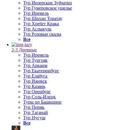
Тур Инзерские Зубчатки
Тур Гумеровское ущелье
Тур Иремель
Тур Шихан Торатау
Тур Хребет Крака
Тур Аслыкуль
Тур Розовые скалы
Все
2-3 Дневные
Тур Иремель
Тур Тургояк
Тур Аркаим
Тур Екатеринбург
Тур Елабуга
Тур Ижевск
Тур Казань
Тур Оренбург
Тур Соль-Илецк
Туры по Башкирии
Тур Пермь
Тур Таганай
Тур Нугуш
Все